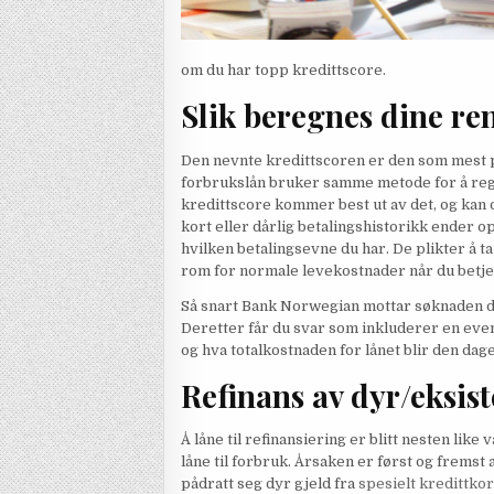
om du har topp kredittscore.
Slik beregnes dine re
Den nevnte kredittscoren er den som mest på
forbrukslån bruker samme metode for å regn
kredittscore kommer best ut av det, og kan
kort eller dårlig betalingshistorikk ender
hvilken betalingsevne du har. De plikter å ta 
rom for normale levekostnader når du betje
Så snart Bank Norwegian mottar søknaden di
Deretter får du svar som inkluderer en event
og hva totalkostnaden for lånet blir den dage
Refinans av dyr/eksis
Å låne til refinansiering er blitt nesten like 
låne til forbruk. Årsaken er først og fremst
pådratt seg dyr gjeld fra
spesielt kredittkor