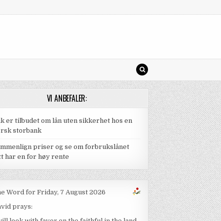
VI ANBEFALER:
ik er tilbudet om lån uten sikkerhet hos en
rsk storbank
mmenlign priser og se om forbrukslånet
tt har en for høy rente
e Word for Friday, 7 August 2026
vid prays:
will look with favor on the faithful in the land,