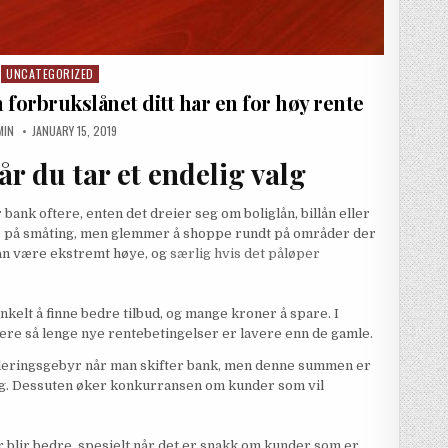
UNCATEGORIZED
Posted in
forbrukslånet ditt har en for høy rente
THOR:
PUBLISHED DATE:
MIN
JANUARY 15, 2019
r du tar et endelig valg
r bank oftere, enten det dreier seg om boliglån, billån eller
ste på småting, men glemmer å shoppe rundt på områder der
 kan være ekstremt høye, og
særlig hvis det påløper
nkelt å finne bedre tilbud, og mange kroner å spare. I
nsiere så lenge nye rentebetingelser er lavere enn de gamle.
ableringsgebyr når man skifter bank, men denne summen er
 seg. Dessuten øker konkurransen om kunder som vil
 blir bedre, spesielt når det er snakk om kunder som er