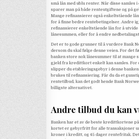
små lån med ublu renter. Når disse samles i e
sparer man på både renteutgiftene og på g
Mange refinansierer også enkeltstående lån,
for å finne bedre rentebetingelser. Andre i
refinansierer enkeltstående lån for å utvide
lånesummen, eller for å endre nedbetalingst
Det er to gode grunner til å vurdere Bank 
dersom du skal følge denne veien. For det f
banken store nok lånesummer til at mange 
gjeld fra kredittkort enkelt kan samles. For
slipper du etableringsgebyr i denne banken
brukes til refinansiering. Får du da et gunsti
rentetilbud, kan det godt hende Bank Norweg
billigste alternativet.
Andre tilbud du kan 
Banken har et av de beste kredittkortene på
kortet er gebyrfritt for alle transaksjoner u
kroner i kreditt, og 45 dager rentefritak. De