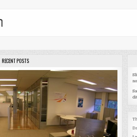
RECENT POSTS
Sl
no
Sa
di
Th
Da
I 