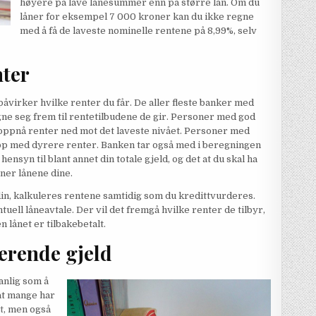
høyere på lave lånesummer enn på større lån. Om du
låner for eksempel 7 000 kroner kan du ikke regne
med å få de laveste nominelle rentene på 8,99%, selv
nter
virker hvilke renter du får. De aller fleste banker med
e seg frem til rentetilbudene de gir. Personer med god
 oppnå renter ned mot det laveste nivået. Personer med
 opp med dyrere renter. Banken tar også med i beregningen
hensyn til blant annet din totale gjeld, og det at du skal ha
ner lånene dine.
n, kalkuleres rentene samtidig som du kredittvurderes.
uell låneavtale. Der vil det fremgå hvilke renter de tilbyr,
n lånet er tilbakebetalt.
terende gjeld
vanlig som å
 at mange har
t
, men også