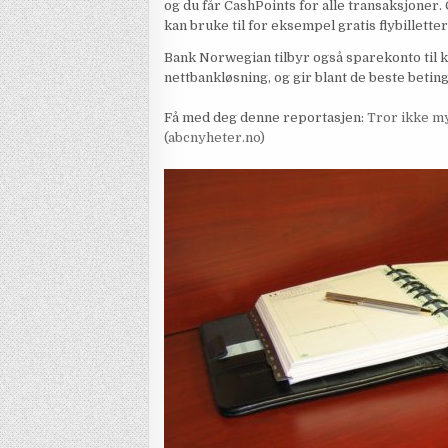
og du får CashPoints for alle transaksjone
kan bruke til for eksempel gratis flybillette
Bank Norwegian tilbyr også sparekonto til
nettbankløsning, og gir blant de beste beti
Få med deg denne reportasjen:
Tror ikke my
(abcnyheter.no)