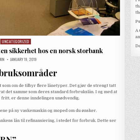
th
th
Ps
A 
an
UNCATEGORIZED
Posted in
D
uten sikkerhet hos en norsk storbank
THOR:
PUBLISHED DATE:
MIN
JANUARY 19, 2019
 bruksområder
 som om de tilbyr flere lånetyper. Det gjør de strengt tatt
kurat det samme som deres standard forbrukslån. I og med at
 fritt, er denne inndelingen unødvendig.
ngene på ny vaskemaskin og moped om du ønsker.
kens lån til refinansiering, i stedet for forbruk. Dette ser
 “BN”