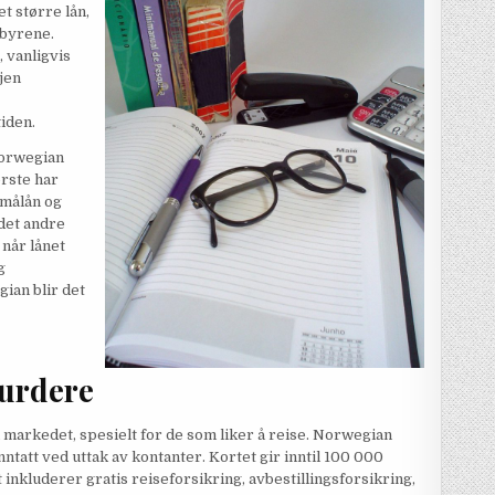
t større lån,
ebyrene.
 vanligvis
gjen
iden.
Norwegian
ørste har
smålån og
 det andre
 når lånet
g
ian blir det
vurdere
 markedet, spesielt for de som liker å reise. Norwegian
nntatt ved uttak av kontanter. Kortet gir inntil 100 000
t inkluderer gratis reiseforsikring, avbestillingsforsikring,