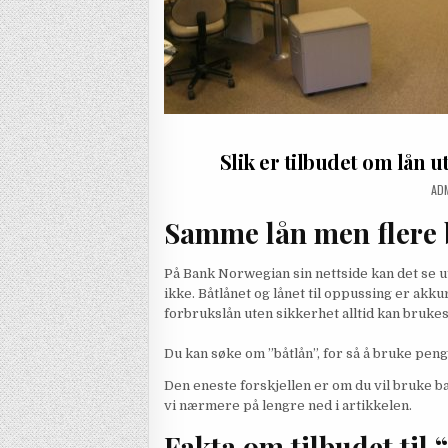
Slik er tilbudet om lån 
AU
AD
Samme lån men flere
På Bank Norwegian sin nettside kan det se ut
ikke. Båtlånet og lånet til oppussing er ak
forbrukslån uten sikkerhet alltid kan brukes
Du kan søke om ”båtlån”, for så å bruke pe
Den eneste forskjellen er om du vil bruke ban
vi nærmere på lengre ned i artikkelen.
Fakta om tilbudet til